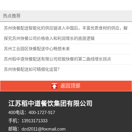
热点推荐
苏州快餐配送智能化的供应链进入中国后，丰富优质食材的供应，解
决
探究苏州快餐公司价格收入和利润增长的底层逻辑
苏州工业园区快餐配送中心畅想未来
苏州稻中道快餐配送有限公司挖掘快餐的第二曲线增长拐点
苏州快餐配送如可精细化运营？
返回顶部
江苏稻中道餐饮集团有限公司
400电话：400-1727-917
手机：13913171333
邮箱：dzd2011@foxmail.com