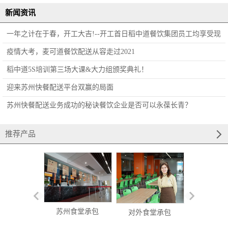
新闻资讯
一年之计在于春，开工大吉!--开工首日稻中道餐饮集团员工均享受现
金红包！​
疫情大考，麦可道餐饮配送从容走过2021
稻中道5S培训第三场大课&大力组颁奖典礼！
迎来苏州快餐配送平台双赢的局面
苏州快餐配送业务成功的秘诀餐饮企业是否可以永葆长青？
推荐产品
苏州食堂承包
对外食堂承包
食堂承包经