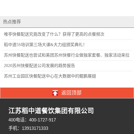
热点推荐
唯亭快餐配送究竟改变了什么？获得了更高的点餐频次
稻中道5S培训第三场大课&大力组颁奖典礼！
苏州快餐配送也尝试和美团苏州快餐行业做独家套餐、独家活动来拉
动
2020苏州快餐配送公司发展的趋势报告
苏州工业园区快餐配送中心在大数据中的鲲鹏展翅
返回顶部
江苏稻中道餐饮集团有限公司
400电话：400-1727-917
手机：13913171333